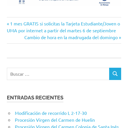
Entrada
Navegación
1 mes GRATIS si solicitas la Tarjeta Estudiante/Joven o
anterior:
UMA por internet a partir del martes 6 de septiembre
de
Siguiente
Cambio de hora en la madrugada del domingo
entrada:
entradas
Buscar:
BUSCAR
ENTRADAS RECIENTES
Modificación de recorrido L 2-17-30
Procesión Virgen del Carmen de Huelin
Procesión Virgen del Carmen Colonia de Santa Inés