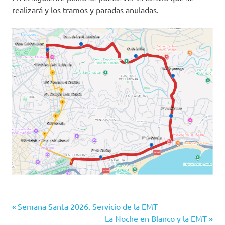
realizará y los tramos y paradas anuladas.
Entrada
Navegación
Semana Santa 2026. Servicio de la EMT
anterior:
Siguiente
La Noche en Blanco y la EMT