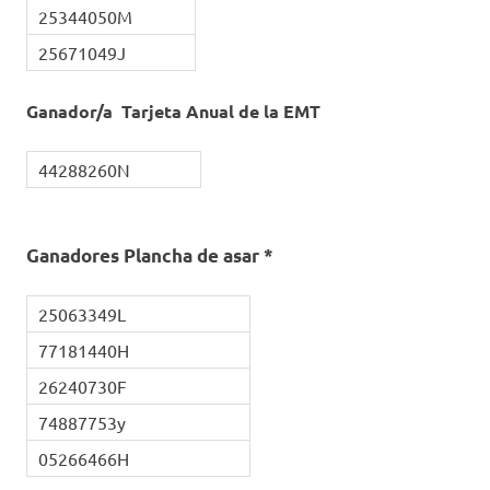
25344050M
25671049J
Ganador/a Tarjeta Anual de la EMT
44288260N
Ganadores Plancha de asar *
25063349L
77181440H
26240730F
74887753y
05266466H