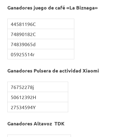
Ganadores juego de café «La Biznaga»
44581196C
74890182C
74839065d
05925514r
Ganadores Pulsera de actividad Xiaomi
76752278j
50612392H
27534594Y
Ganadores Altavoz TDK