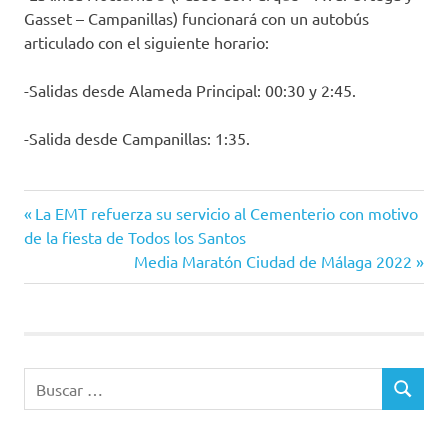
Gasset – Campanillas) funcionará con un autobús
articulado con el siguiente horario:
-Salidas desde Alameda Principal: 00:30 y 2:45.
-Salida desde Campanillas: 1:35.
EMT
Entrada
Navegación
La EMT refuerza su servicio al Cementerio con motivo
informa
anterior:
de la fiesta de Todos los Santos
de
Siguiente
Media Maratón Ciudad de Málaga 2022
entrada:
entradas
Buscar:
BUSCAR