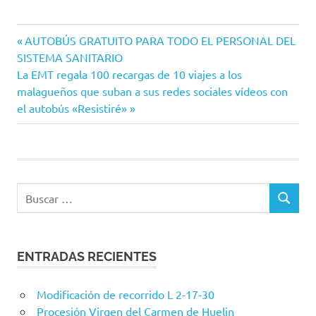
Entrada
Navegación
AUTOBÚS GRATUITO PARA TODO EL PERSONAL DEL
anterior:
SISTEMA SANITARIO
de
Siguiente
La EMT regala 100 recargas de 10 viajes a los
entrada:
malagueños que suban a sus redes sociales vídeos con
entradas
el autobús «Resistiré»
Buscar:
BUSCAR
ENTRADAS RECIENTES
Modificación de recorrido L 2-17-30
Procesión Virgen del Carmen de Huelin