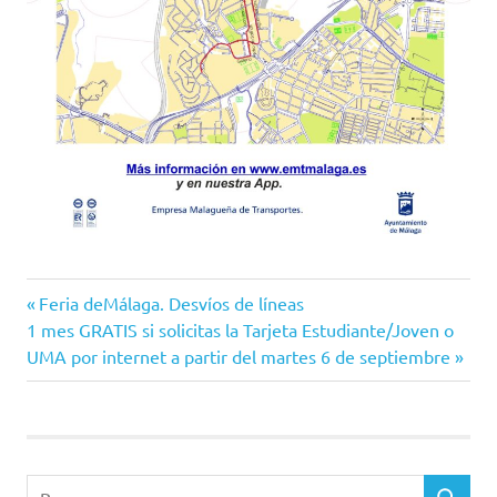
Entrada
Navegación
Feria deMálaga. Desvíos de líneas
Siguiente
anterior:
1 mes GRATIS si solicitas la Tarjeta Estudiante/Joven o
de
entrada:
UMA por internet a partir del martes 6 de septiembre
entradas
Buscar: