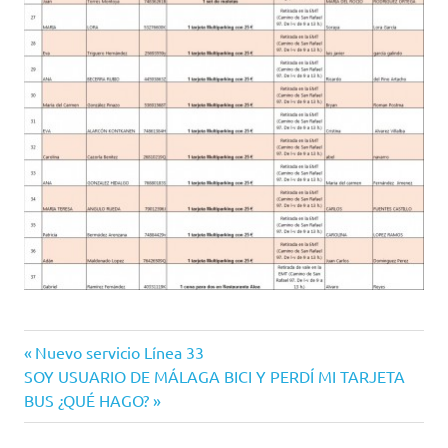
EMT
Entrada
Navegación
Nuevo servicio Línea 33
EMT
Siguiente
anterior:
SOY USUARIO DE MÁLAGA BICI Y PERDÍ MI TARJETA
de
Málaga
entrada:
BUS ¿QUÉ HAGO?
EMT
entradas
SEM