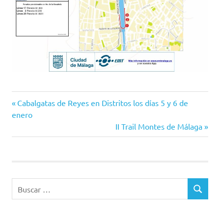
Cabalgata
Entrada
Navegación
Cabalgatas de Reyes en Distritos los días 5 y 6 de
EMT
anterior:
enero
de
EMT
Siguiente
II Trail Montes de Málaga
entrada:
EMT
entradas
Málaga
Buscar:
BUSCAR