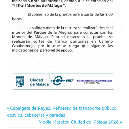
Entrada
Navegación
Cabalgata de Reyes. Refuerzo de transporte público,
anterior:
desvíos, cabeceras y paradas
de
Siguiente
Media Maratón Ciudad de Málaga 2026
entrada: