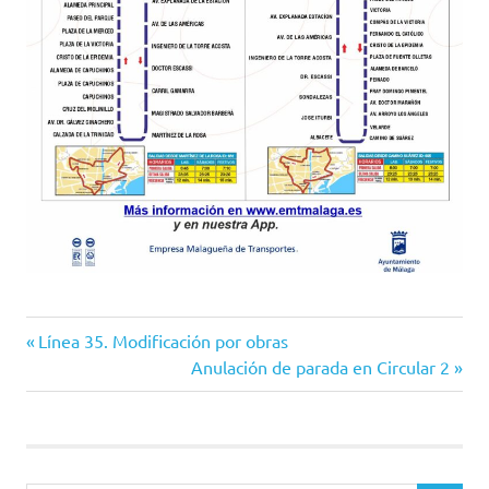
Entrada
Navegación
Línea 35. Modificación por obras
anterior:
Siguiente
Anulación de parada en Circular 2
de
entrada:
entradas