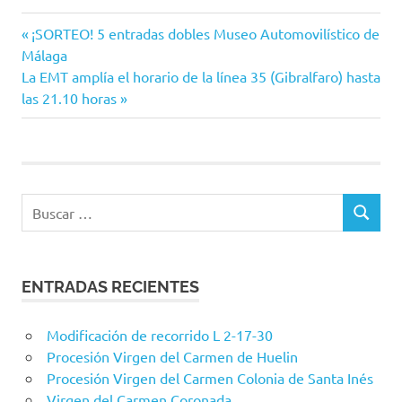
Auditorio
Entrada
Navegación
¡SORTEO! 5 entradas dobles Museo Automovilístico de
Municipal
anterior:
Málaga
de
EMT
Siguiente
La EMT amplía el horario de la línea 35 (Gibralfaro) hasta
entrada:
las 21.10 horas
EMT
entradas
Málaga
Raphael
Servicio
especial
Buscar:
BUSCAR
ENTRADAS RECIENTES
Modificación de recorrido L 2-17-30
Procesión Virgen del Carmen de Huelin
Procesión Virgen del Carmen Colonia de Santa Inés
Virgen del Carmen Coronada