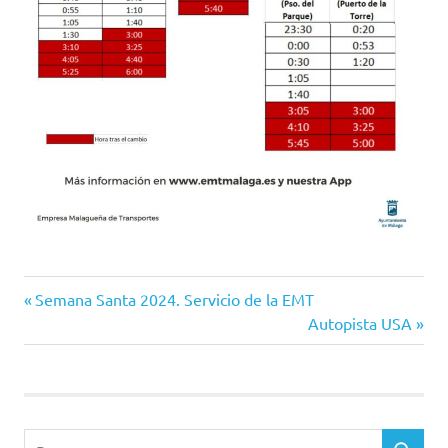
Entrada
Navegación
Semana Santa 2024. Servicio de la EMT
anterior:
Siguiente
Autopista USA
de
entrada:
entradas
Buscar: